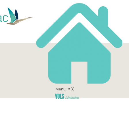
Menu
≡
╳
VOLS
& destinations