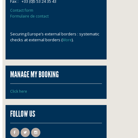
Fax :
+33 (0)5 53 24 35 43
Contact form
Formulaire de contact
Securing Europe’s external borders : systematic
checks at external borders (
).
More
MANAGE MY BOOKING
Click here
FOLLOW US