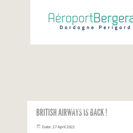
BRITISH AIRWAYS IS BACK !
INFOS VOLS
Calendrier
Vols du jour
Date: 27 April 2022