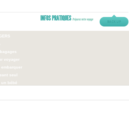
ng
king
INFOS PRATIQUES
Préparez votre voyage
BACK UP
ENT
GERS
s
 bagages
ur voyager
r embarquer
eant seul
 un bébé
 un animal
lité réduite
 sureté
 Concours
ASSAGERS