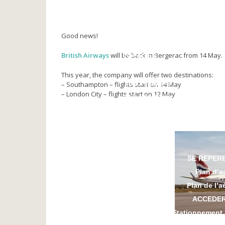
NOS PARTENAIRES
Compagnies aériennes
Agences de voyage
Good news!
Vidéos
British Airways
will be back in Bergerac from 14 May.
VOYAGER
Toutes destinations
This year, the company will offer two destinations:
Vols réguliers
– Southampton – flights start on 14 May
– London City – flights start on 12 May
Vols vacances
Réservation
VOLS PRIVES
SE REPER
Plan d’a
Plan de l’a
ACCEDE
Stationnement 