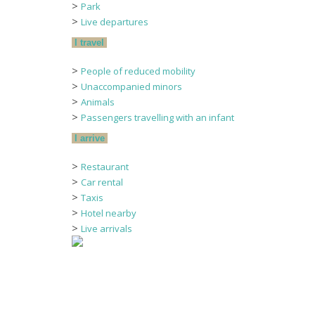
Location de
>
Park
>
Services & c
Live departures
Hôtels à pr
I travel
Bus
>
People of reduced mobility
SkipTax : la détaxe, c’
>
Unaccompanied minors
>
Animals
>
Passengers travelling with an infant
L’AEROGARE
I arrive
CONTACTS
L’AEROCLUB
>
Restaurant
>
Car rental
>
Taxis
>
Les essentiels
Hotel nearby
>
Live arrivals
Quoi de neuf ?
Dordogne Périgord Tourisme