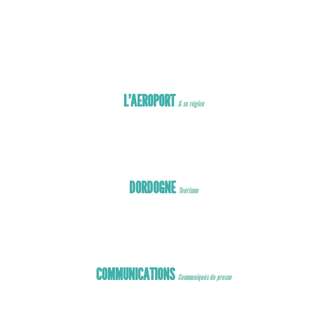
 voiture
ommerces
oximité
est dans la poche !
L’AEROPORT
& sa région
DORDOGNE
Tourisme
COMMUNICATIONS
Communiqués de presse
Communiqués de presse