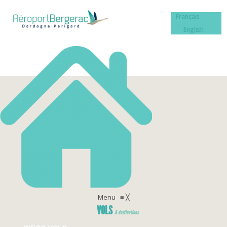
Français
English
Menu
≡
╳
VOLS
& destinations