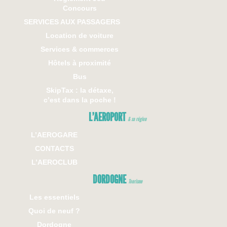
Concours
SERVICES AUX PASSAGERS
Location de voiture
Services & commerces
Hôtels à proximité
Bus
SkipTax : la détaxe,
c’est dans la poche !
L’AEROPORT
& sa région
L’AEROGARE
CONTACTS
L’AEROCLUB
DORDOGNE
Tourisme
Les essentiels
Quoi de neuf ?
Dordogne