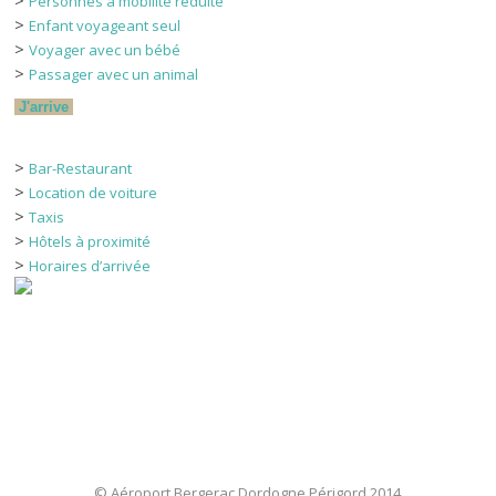
Personnes à mobilité réduite
>
Enfant voyageant seul
>
Voyager avec un bébé
>
Passager avec un animal
J'arrive
>
Bar-Restaurant
>
Location de voiture
>
Taxis
>
Hôtels à proximité
>
Horaires d’arrivée
© Aéroport Bergerac Dordogne Périgord 2014