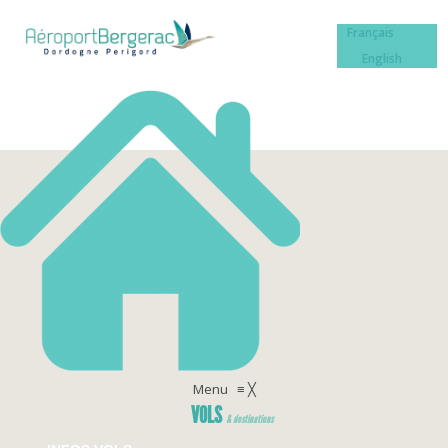
Français
English
Menu
≡
╳
VOLS
& destinations