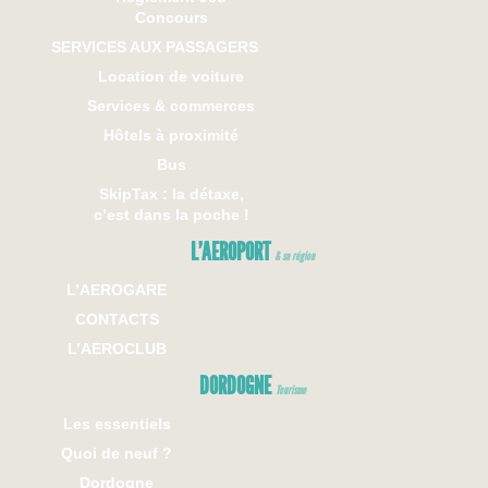
Concours
SERVICES AUX PASSAGERS
Location de voiture
Services & commerces
Hôtels à proximité
Bus
SkipTax : la détaxe,
c’est dans la poche !
L’AEROPORT
& sa région
L’AEROGARE
CONTACTS
L’AEROCLUB
DORDOGNE
Tourisme
Les essentiels
Quoi de neuf ?
Dordogne