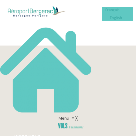
Français
English
Menu
≡
╳
VOLS
& destinations