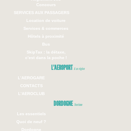
Concours
SERVICES AUX PASSAGERS
Location de voiture
Services & commerces
Hôtels à proximité
Bus
SkipTax : la détaxe,
c’est dans la poche !
L’AEROPORT
& sa région
L’AEROGARE
CONTACTS
L’AEROCLUB
DORDOGNE
Tourisme
Les essentiels
Quoi de neuf ?
Dordogne