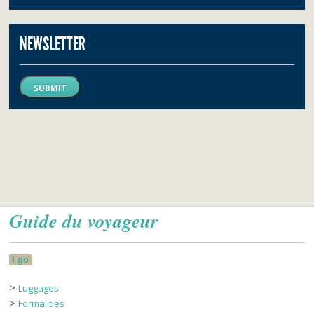
NEWSLETTER
SUBMIT
Guide du voyageur
I go
>
Luggages
>
Formalities