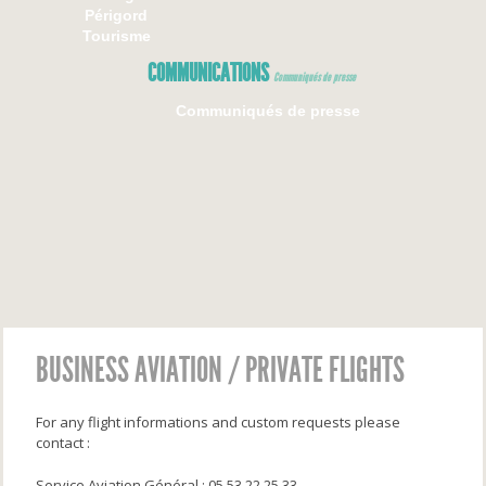
Périgord
Tourisme
COMMUNICATIONS
Communiqués de presse
Communiqués de presse
BUSINESS AVIATION / PRIVATE FLIGHTS
For any flight informations and custom requests please
contact :
Service Aviation Général : 05.53.22.25.33