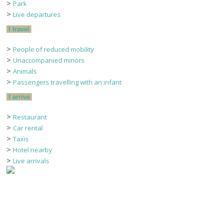
>
Park
>
Live departures
I travel
>
People of reduced mobility
>
Unaccompanied minors
>
Animals
>
Passengers travelling with an infant
I arrive
>
Restaurant
>
Car rental
>
Taxis
>
Hotel nearby
>
Live arrivals