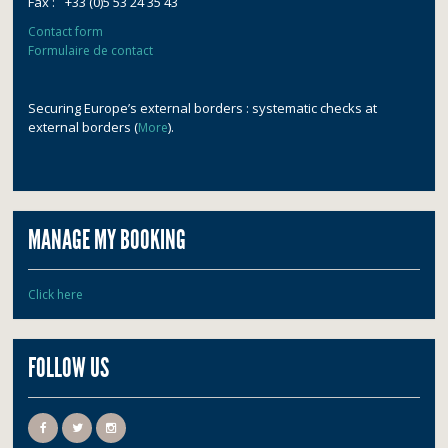
Fax :
+33 (0)5 53 24 35 43
Contact form
Formulaire de contact
Securing Europe’s external borders : systematic checks at
external borders (
).
More
MANAGE MY BOOKING
Click here
FOLLOW US