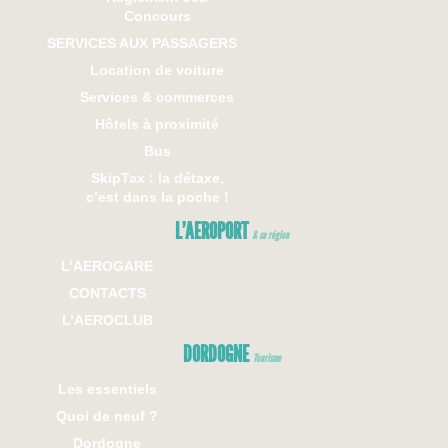
Concours
SERVICES AUX PASSAGERS
Location de voiture
Services & commerces
Hôtels à proximité
Bus
SkipTax : la détaxe,
c’est dans la poche !
L’AEROPORT
& sa région
L’AEROGARE
CONTACTS
L’AEROCLUB
DORDOGNE
Tourisme
Les essentiels
Quoi de neuf ?
Dordogne