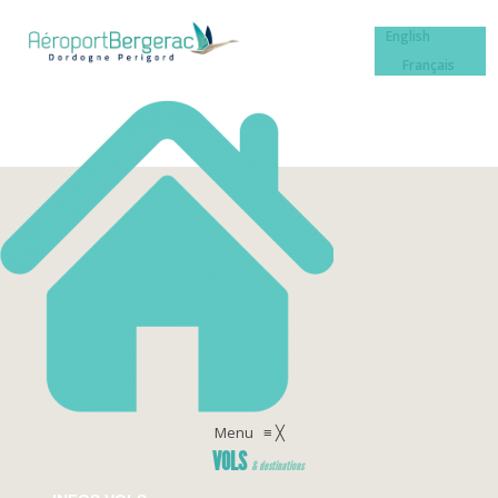
English
Français
Menu
≡
╳
VOLS
& destinations