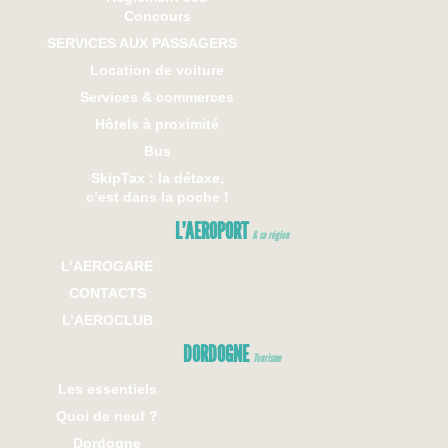
Concours
SERVICES AUX PASSAGERS
Location de voiture
Services & commerces
Hôtels à proximité
Bus
SkipTax : la détaxe,
c’est dans la poche !
L’AEROPORT
& sa région
L’AEROGARE
CONTACTS
L’AEROCLUB
DORDOGNE
Tourisme
Les essentiels
Quoi de neuf ?
Dordogne