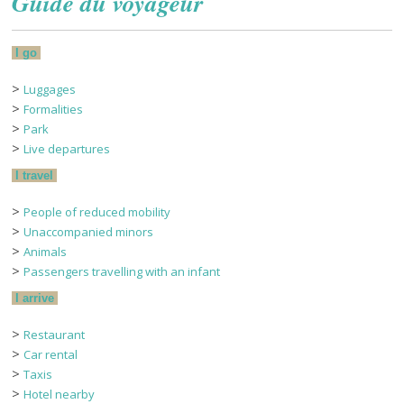
Guide du voyageur
I go
>
Luggages
>
Formalities
>
Park
>
Live departures
I travel
>
People of reduced mobility
>
Unaccompanied minors
>
Animals
>
Passengers travelling with an infant
I arrive
>
Restaurant
>
Car rental
>
Taxis
>
Hotel nearby