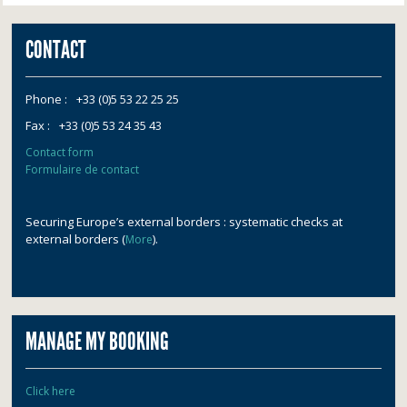
CONTACT
Phone :
+33 (0)5 53 22 25 25
Fax :
+33 (0)5 53 24 35 43
Contact form
Formulaire de contact
Securing Europe’s external borders : systematic checks at
external borders (
).
More
MANAGE MY BOOKING
Click here