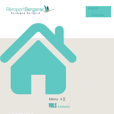
English
Français
Menu
≡
╳
VOLS
& destinations