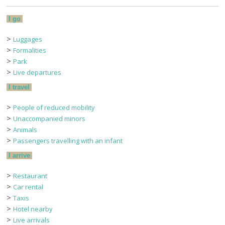
I go
>
Luggages
>
Formalities
>
Park
>
Live departures
I travel
>
People of reduced mobility
>
Unaccompanied minors
>
Animals
>
Passengers travelling with an infant
I arrive
>
Restaurant
>
Car rental
>
Taxis
>
Hotel nearby
>
Live arrivals