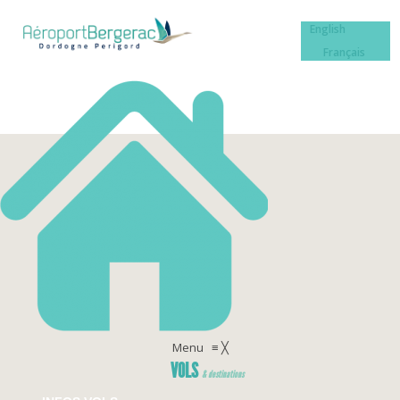
English
Français
Menu
≡
╳
VOLS
& destinations