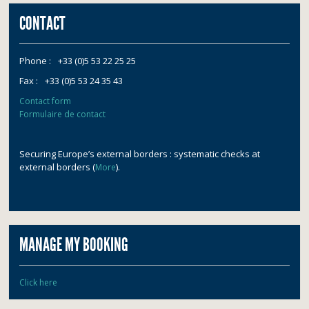
CONTACT
Phone :
+33 (0)5 53 22 25 25
Fax :
+33 (0)5 53 24 35 43
Contact form
Formulaire de contact
Securing Europe’s external borders : systematic checks at
external borders (
).
More
MANAGE MY BOOKING
Click here