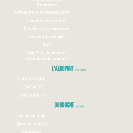
Concours
SERVICES AUX PASSAGERS
Location de voiture
Services & commerces
Hôtels à proximité
Bus
SkipTax : la détaxe,
c’est dans la poche !
L’AEROPORT
& sa région
L’AEROGARE
CONTACTS
L’AEROCLUB
DORDOGNE
Tourisme
Les essentiels
Quoi de neuf ?
Dordogne