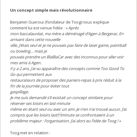
Un concept simple mais révolutionnaire
Benjamin Gueroui (fondateur de Toog) nous explique
comment lui est venue l’idée :
« Après
mon baccalauréat, ma mère a déménagé d’Agen à Bergerac. En
arrivant dans cette nouvelle
ville, j’étais seul et je ne pouvais pas faire de laser game, paintball
ou bowling… mais je
pouvais prendre un BlaBlaCar avec des inconnus pour aller voir
mes amis à Agen.
Il y a 2 ans, j’ai vu apparaître des concepts comme Too Good To
Go qui permettent aux
restaurateurs de proposer des paniers-repas à prix réduit à la
fin de la journée pour éviter tout
gaspillage.
Je me suis demandé s’il existait un concept similaire pour
réserver ses loisirs en last-minute
même en étant seul ou avec un ami. Je n’en n’ai trouvé aucun. J’ai
compris que les loisirs lastminute se confrontaient à un
problème majeur : l’organisation. J’ai alors eu l’idée de Toog ! »
Toog met en relation :