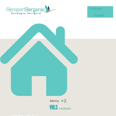
Français
English
Menu
≡
╳
VOLS
& destinations