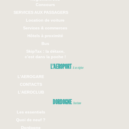
Concours
SERVICES AUX PASSAGERS
Location de voiture
Services & commerces
Hôtels à proximité
Bus
SkipTax : la détaxe,
c’est dans la poche !
L’AEROPORT
& sa région
L’AEROGARE
CONTACTS
L’AEROCLUB
DORDOGNE
Tourisme
Les essentiels
Quoi de neuf ?
Dordogne