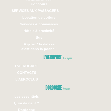
Concours
SERVICES AUX PASSAGERS
Location de voiture
Services & commerces
Hôtels à proximité
Bus
SkipTax : la détaxe,
c’est dans la poche !
L’AEROPORT
& sa région
L’AEROGARE
CONTACTS
L’AEROCLUB
DORDOGNE
Tourisme
Les essentiels
Quoi de neuf ?
Dordogne