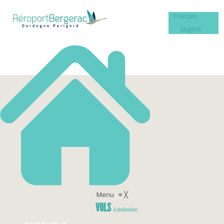
Français
English
Menu
≡
╳
VOLS
& destinations