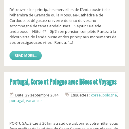
Découvrez les principales merveilles de l’Andalousie telle
l’Alhambra de Grenade ou la Mosquée-Cathédrale de
Cordoue, et dégustez un verre de tinto de verano
accompagné de tapas andalouses… Séjour / Balade
andalouse – Hôtel 4* – 8j/7n en pension complète Partez à la
découverte de l’andalousie et des prinicipaux monuments de
ses prestigueuses villes : Ronda, […]
READ MORE...
Portugal, Corse et Pologne avec Rêves et Voyages
Date: 29 septembre 2014
Étiquettes :
corse
,
pologne
,
portugal
,
vacances
PORTUGAL Situé à 20 km au sud de Lisbonne, votre hôtel vous
fera profiter de la région de Costa Caparica, de ses plages, de