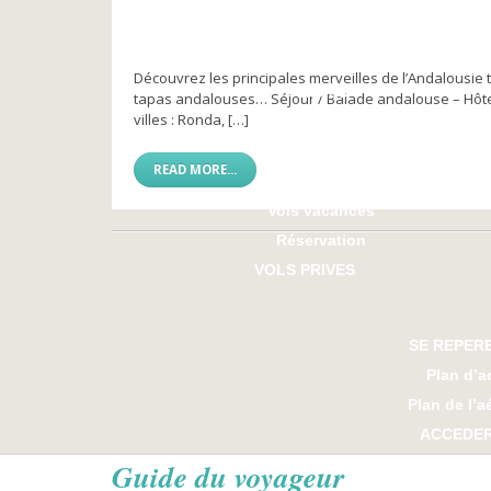
NOS PARTENAIRES
Compagnies aériennes
Agences de voyage
Découvrez les principales merveilles de l’Andalousi
Vidéos
tapas andalouses… Séjour / Balade andalouse – Hôtel
villes : Ronda, […]
VOYAGER
Toutes destinations
READ MORE...
Vols réguliers
Vols vacances
Réservation
VOLS PRIVES
SE REPER
Plan d’a
Plan de l’a
ACCEDE
Stationnement 
Guide du voyageur