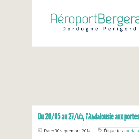
Du 20/05 au 27/05, l’Andalousie aux porte
INFOS VOLS
Calendrier
Date: 30 septembre 2014
Étiquettes :
andalo
Vols du jour