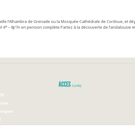
e telle l’Alhambra de Grenade ou la Mosquée-Cathédrale de Cordoue, et d
 4* – 8j/7n en pension complète Partez à la découverte de l’andalousie 
ACCES
& parking
ER
ccès
éroport
R
sans ticket