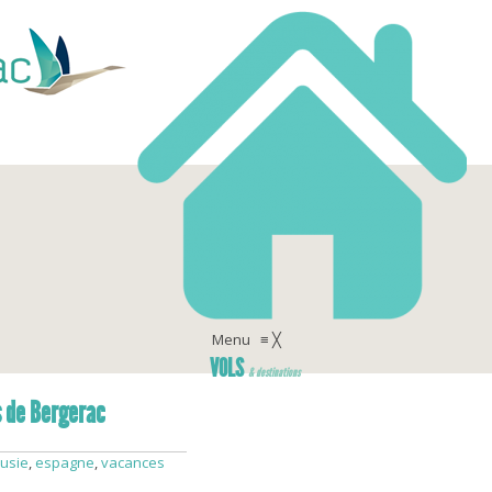
Menu
≡
╳
VOLS
& destinations
s de Bergerac
usie
,
espagne
,
vacances