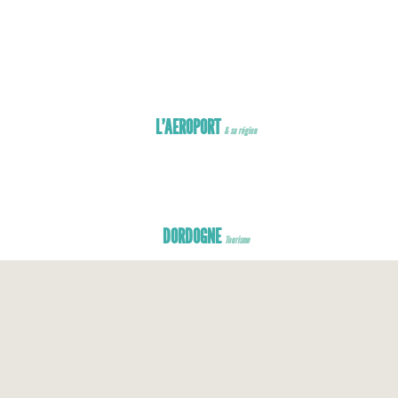
 voiture
ommerces
oximité
est dans la poche !
L’AEROPORT
& sa région
DORDOGNE
Tourisme
COMMUNICATIONS
Communiqués de presse
Communiqués de presse