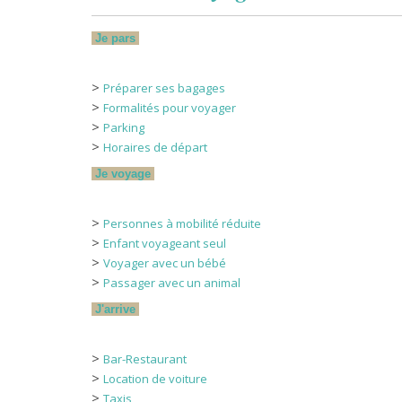
Parki
CGV Par
Je pars
>
Préparer ses bagages
RECRUTEM
>
Formalités pour voyager
INFOS PASSA
>
Parking
Taxi
>
Horaires de départ
Préparer ses
Je voyage
Formalités po
Formalités pou
>
Personnes à mobilité réduite
Enfant voyag
>
Enfant voyageant seul
Voyager avec
>
Voyager avec un bébé
>
Passager avec un animal
Passager avec
Personnes à mobi
J'arrive
Contrôle de
Réglement Jeu
>
Bar-Restaurant
>
Location de voiture
SERVICES AUX P
>
Taxis