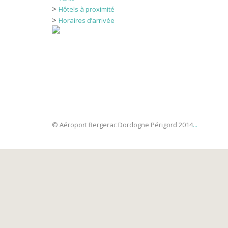
Location de
>
Hôtels à proximité
Services & c
>
Horaires d’arrivée
Hôtels à pr
Bus
SkipTax : la détaxe, c’
L’AEROGARE
CONTACTS
L’AEROCLUB
© Aéroport Bergerac Dordogne Périgord 2014
...
Les essentiels
Quoi de neuf ?
Dordogne Périgord Tourisme