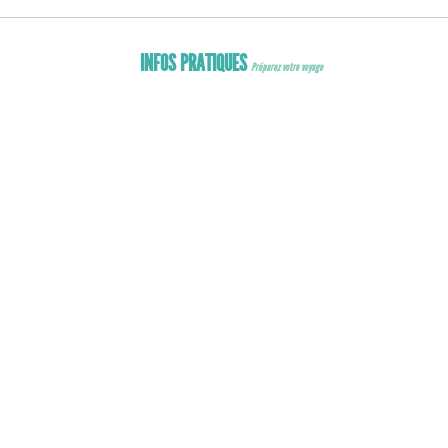
ng
king
INFOS PRATIQUES
Préparez votre voyage
ENT
GERS
s
 bagages
ur voyager
r embarquer
eant seul
 un bébé
 un animal
lité réduite
 sureté
 Concours
ASSAGERS