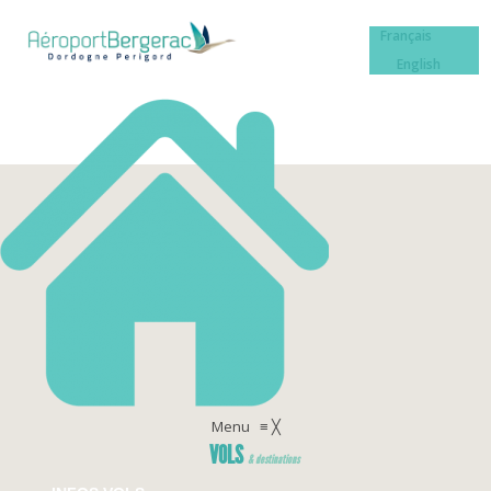
Français
English
Menu
≡
╳
VOLS
& destinations