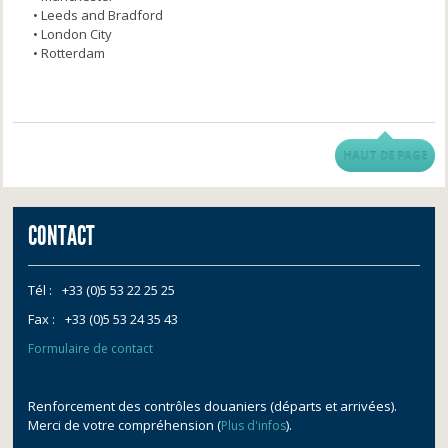
• Leeds and Bradford
• London City
• Rotterdam
HAUT DE PAGE
CONTACT
Tél :
+33 (0)5 53 22 25 25
Fax :
+33 (0)5 53 24 35 43
Formulaire de contact
Renforcement des contrôles douaniers (départs et arrivées).
Merci de votre compréhension (
).
Plus d'infos