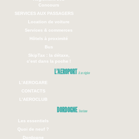
Concours
SERVICES AUX PASSAGERS
Location de voiture
Services & commerces
Hôtels à proximité
Bus
SkipTax : la détaxe,
c’est dans la poche !
L’AEROPORT
& sa région
L’AEROGARE
CONTACTS
L’AEROCLUB
DORDOGNE
Tourisme
Les essentiels
Quoi de neuf ?
Dordogne