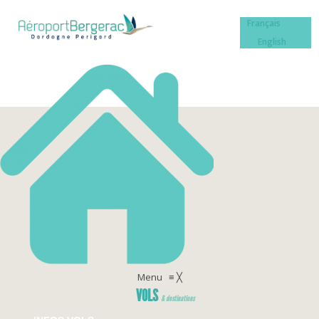
Français
English
Menu
≡
╳
VOLS
& destinations