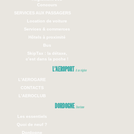
Concours
SERVICES AUX PASSAGERS
Location de voiture
Services & commerces
Hôtels à proximité
Bus
SkipTax : la détaxe,
c’est dans la poche !
L’AEROPORT
& sa région
L’AEROGARE
CONTACTS
L’AEROCLUB
DORDOGNE
Tourisme
Les essentiels
Quoi de neuf ?
Dordogne