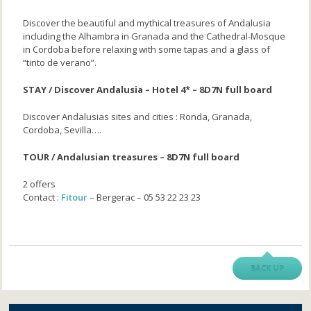
Discover the beautiful and mythical treasures of Andalusia
including the Alhambra in Granada and the Cathedral-Mosque
in Cordoba before relaxing with some tapas and a glass of
“tinto de verano”.
STAY / Discover Andalusia – Hotel 4* – 8D7N full board
Discover Andalusias sites and cities : Ronda, Granada,
Cordoba, Sevilla….
TOUR / Andalusian treasures – 8D7N full board
2 offers
Contact :
Fitour
– Bergerac – 05 53 22 23 23
BACK UP