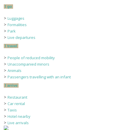
I go
>
Luggages
>
Formalities
>
Park
>
Live departures
I travel
>
People of reduced mobility
>
Unaccompanied minors
>
Animals
>
Passengers travelling with an infant
I arrive
>
Restaurant
>
Car rental
>
Taxis
>
Hotel nearby
>
Live arrivals