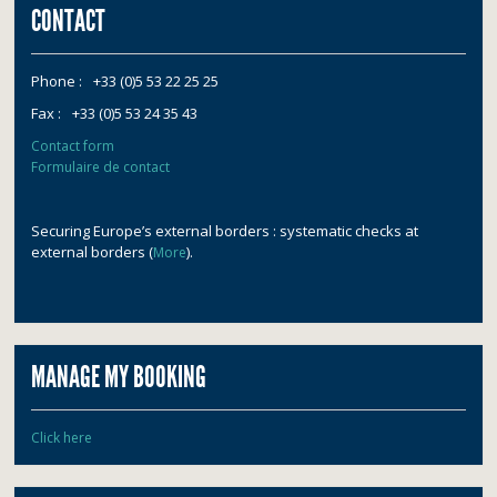
CONTACT
Phone :
+33 (0)5 53 22 25 25
Fax :
+33 (0)5 53 24 35 43
Contact form
Formulaire de contact
Securing Europe’s external borders : systematic checks at
external borders (
).
More
MANAGE MY BOOKING
Click here