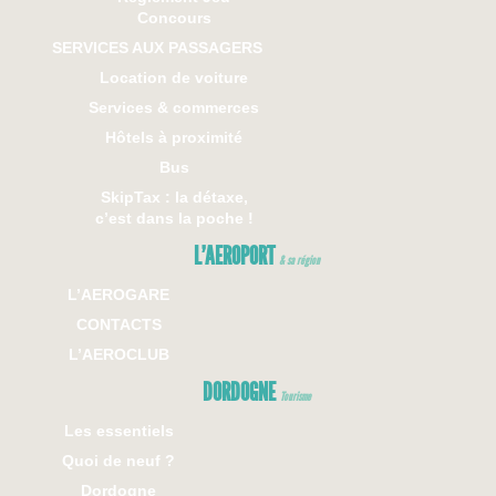
Concours
SERVICES AUX PASSAGERS
Location de voiture
Services & commerces
Hôtels à proximité
Bus
SkipTax : la détaxe,
c’est dans la poche !
L’AEROPORT
& sa région
L’AEROGARE
CONTACTS
L’AEROCLUB
DORDOGNE
Tourisme
Les essentiels
Quoi de neuf ?
Dordogne