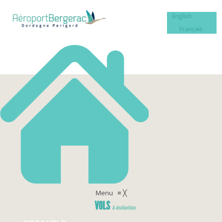
English
Français
Menu
≡
╳
VOLS
& destinations