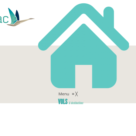
Menu
≡
╳
VOLS
& destinations