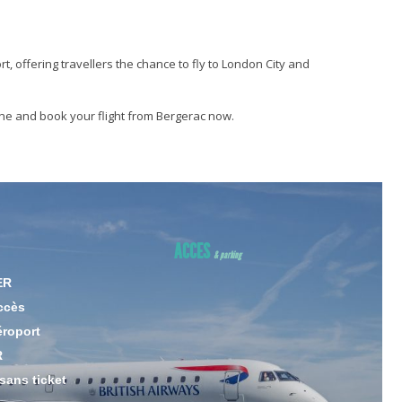
rt, offering travellers the chance to fly to London City and
ine and book your flight from Bergerac now.
ACCES
& parking
ER
ccès
éroport
R
sans ticket