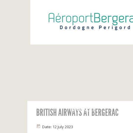
BRITISH AIRWAYS AT BERGERAC
INFOS VOLS
Calendrier
Vols du jour
Date: 12 July 2023