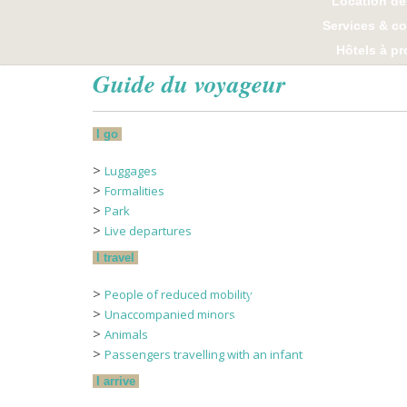
Location de
Services & c
Hôtels à pr
Guide du voyageur
Bus
SkipTax : la détaxe, c’
I go
L’AEROGARE
>
Luggages
CONTACTS
>
Formalities
>
Park
L’AEROCLUB
>
Live departures
I travel
Les essentiels
>
People of reduced mobility
Quoi de neuf ?
>
Unaccompanied minors
Dordogne Périgord Tourisme
>
Animals
>
Passengers travelling with an infant
I arrive