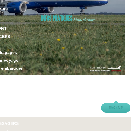
ng
king
INFOS PRATIQUES
Préparez votre voyage
ENT
GERS
s
 bagages
ur voyager
r embarquer
eant seul
 un bébé
 un animal
lité réduite
 sureté
BACK UP
 Concours
ASSAGERS