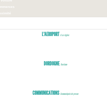
 voiture
ommerces
oximité
est dans la poche !
L’AEROPORT
& sa région
DORDOGNE
Tourisme
COMMUNICATIONS
Communiqués de presse
Communiqués de presse