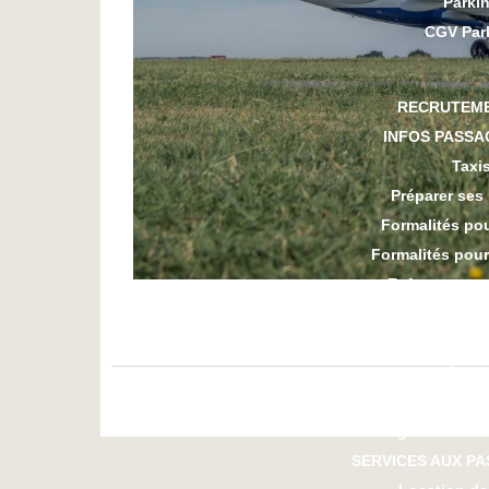
Parki
CGV Par
RECRUTEM
INFOS PASSA
Taxi
Préparer ses
Formalités po
Formalités pou
Enfant voyag
Voyager avec
Passager avec
Personnes à mobi
Contrôle de
Réglement Jeu
SERVICES AUX P