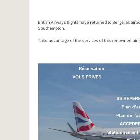
NOS PARTENAIRES
Compagnies aériennes
Agences de voyage
British Airways flights have returned to Bergerac airpo
Vidéos
Southampton.
VOYAGER
Take advantage of the services of this renowned airl
Toutes destinations
Vols réguliers
Vols vacances
Réservation
VOLS PRIVES
SE REPER
Plan d’a
Plan de l’a
ACCEDE
Stationnement 