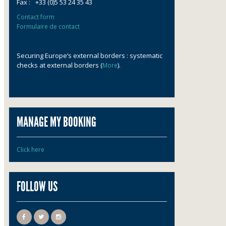
Fax :
+33 (0)5 53 24 35 43
Contact form
Formulaire de contact
Securing Europe’s external borders : systematic
checks at external borders (
).
More
MANAGE MY BOOKING
Click here
FOLLOW US