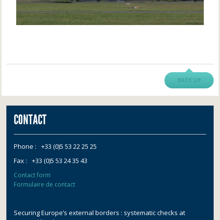
BACK UP
CONTACT
Phone :
+33 (0)5 53 22 25 25
Fax :
+33 (0)5 53 24 35 43
Contact form
Formulaire de contact
Securing Europe’s external borders : systematic checks at