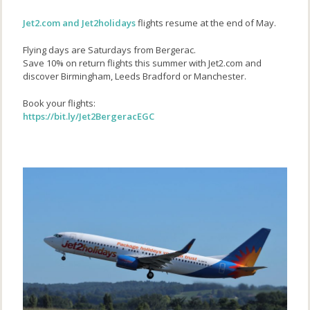
Jet2.com and Jet2holidays
flights resume at the end of May.
Flying days are Saturdays from Bergerac.
Save 10% on return flights this summer with Jet2.com and
discover Birmingham, Leeds Bradford or Manchester.
Book your flights:
https://bit.ly/Jet2BergeracEGC