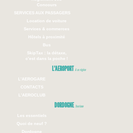
Concours
SERVICES AUX PASSAGERS
Location de voiture
Services & commerces
Hôtels à proximité
Bus
SkipTax : la détaxe,
c’est dans la poche !
L’AEROPORT
& sa région
L’AEROGARE
CONTACTS
L’AEROCLUB
DORDOGNE
Tourisme
Les essentiels
Quoi de neuf ?
Dordogne