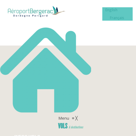
English
Français
Menu
≡
╳
VOLS
& destinations