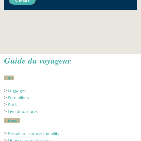
SUBMIT
Guide du voyageur
I go
>
Luggages
>
Formalities
>
Park
>
Live departures
I travel
>
People of reduced mobility
>
Unaccompanied minors