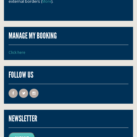
external borders (
).
More
MANAGE MY BOOKING
Click here
FOLLOW US
NEWSLETTER