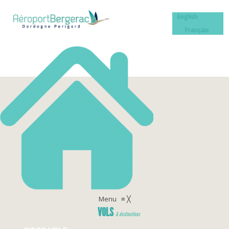
English
Français
Menu
≡
╳
VOLS
& destinations