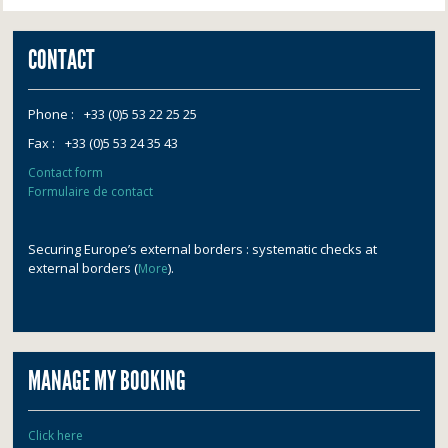
CONTACT
Phone :
+33 (0)5 53 22 25 25
Fax :
+33 (0)5 53 24 35 43
Contact form
Formulaire de contact
Securing Europe’s external borders : systematic checks at
external borders (
).
More
MANAGE MY BOOKING
Click here