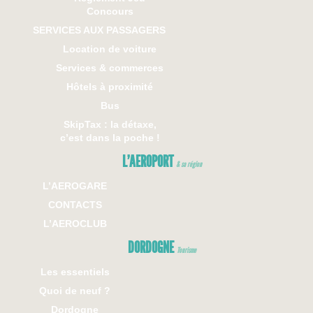
Concours
SERVICES AUX PASSAGERS
Location de voiture
Services & commerces
Hôtels à proximité
Bus
SkipTax : la détaxe,
c’est dans la poche !
L’AEROPORT
& sa région
L’AEROGARE
CONTACTS
L’AEROCLUB
DORDOGNE
Tourisme
Les essentiels
Quoi de neuf ?
Dordogne