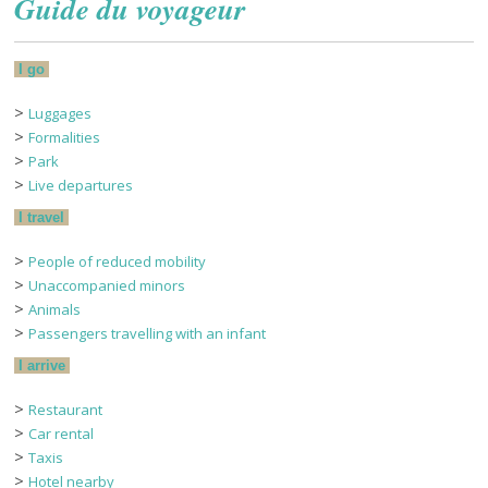
Guide du voyageur
I go
>
Luggages
>
Formalities
>
Park
>
Live departures
I travel
>
People of reduced mobility
>
Unaccompanied minors
>
Animals
>
Passengers travelling with an infant
I arrive
>
Restaurant
>
Car rental
>
Taxis
>
Hotel nearby