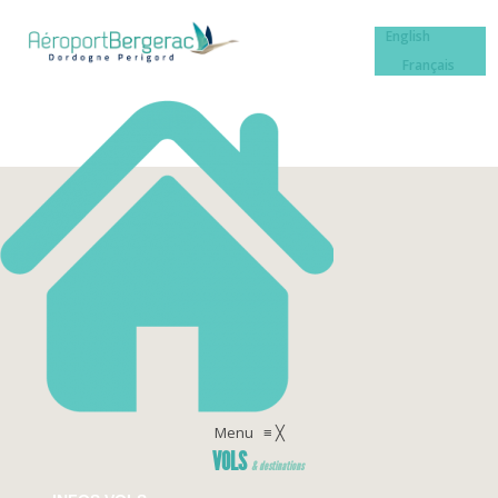
English
Français
Menu
≡
╳
VOLS
& destinations