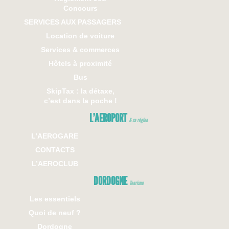
Concours
SERVICES AUX PASSAGERS
Location de voiture
Services & commerces
Hôtels à proximité
Bus
SkipTax : la détaxe,
c’est dans la poche !
L’AEROPORT
& sa région
L’AEROGARE
CONTACTS
L’AEROCLUB
DORDOGNE
Tourisme
Les essentiels
Quoi de neuf ?
Dordogne