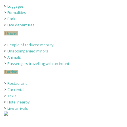
>
Luggages
>
Formalities
>
Park
>
Live departures
I travel
>
People of reduced mobility
>
Unaccompanied minors
>
Animals
>
Passengers travelling with an infant
I arrive
>
Restaurant
>
Car rental
>
Taxis
>
Hotel nearby
>
Live arrivals