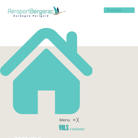
Français
Menu
≡
╳
VOLS
& destinations