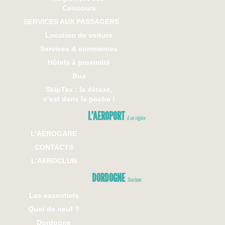
Concours
SERVICES AUX PASSAGERS
Location de voiture
Services & commerces
Hôtels à proximité
Bus
SkipTax : la détaxe,
c’est dans la poche !
L’AEROPORT
& sa région
L’AEROGARE
CONTACTS
L’AEROCLUB
DORDOGNE
Tourisme
Les essentiels
Quoi de neuf ?
Dordogne