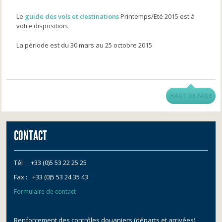
Le
guide des vols et destinations
Printemps/Eté 2015 est à
votre disposition.
La période est du 30 mars au 25 octobre 2015
HAUT DE PAGE
CONTACT
Tél :
+33 (0)5 53 22 25 25
Fax :
+33 (0)5 53 24 35 43
Formulaire de contact
Renforcement des contrôles douaniers (départs et arrivées).