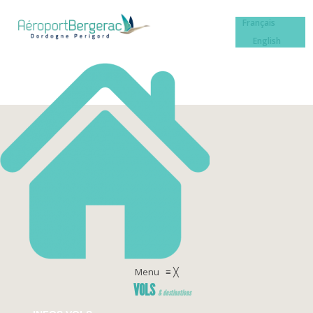
Français
English
Menu
≡
╳
VOLS
& destinations