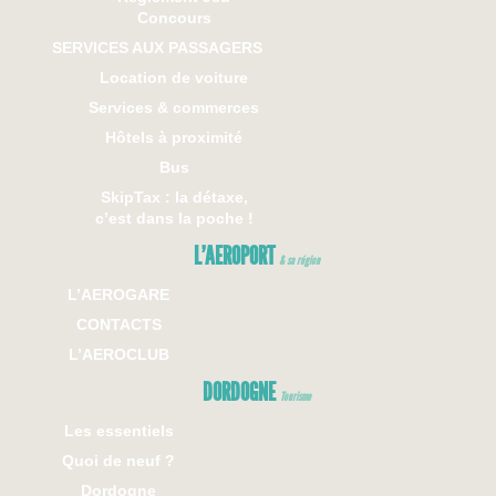
Concours
SERVICES AUX PASSAGERS
Location de voiture
Services & commerces
Hôtels à proximité
Bus
SkipTax : la détaxe,
c’est dans la poche !
L’AEROPORT
& sa région
L’AEROGARE
CONTACTS
L’AEROCLUB
DORDOGNE
Tourisme
Les essentiels
Quoi de neuf ?
Dordogne