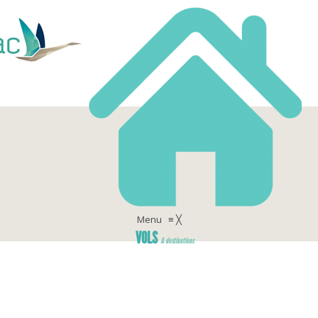
Menu
≡
╳
VOLS
& destinations