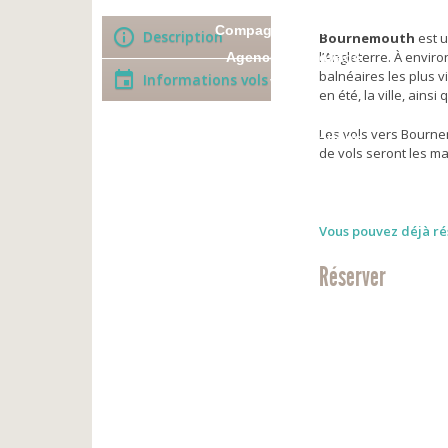
NOS PARTENAIRES
Compagnies aériennes
Description
Bournemouth
est u
l’Angleterre. À envir
Agences de voyage
balnéaires les plus 
Informations vols
Vidéos
en été, la ville, ains
VOYAGER
Les vols vers Bourne
Toutes destinations
de vols seront les m
Vols réguliers
Vols vacances
Réservation
Vous pouvez déjà rés
VOLS PRIVES
Réserver
SE REPER
Plan d’a
Plan de l’a
ACCEDE
Stationnement 