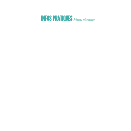
ng
king
INFOS PRATIQUES
Préparez votre voyage
ENT
GERS
s
 bagages
ur voyager
r embarquer
eant seul
 un bébé
 un animal
lité réduite
 sureté
 Concours
ASSAGERS