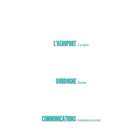
 voiture
ommerces
oximité
est dans la poche !
L’AEROPORT
& sa région
DORDOGNE
Tourisme
COMMUNICATIONS
Communiqués de presse
Communiqués de presse