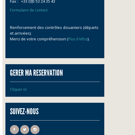
Fax :
+33 (0)5 53 24 35 43
Formulaire de contact
Renforcement des contrôles douaniers (départs
et arrivées).
Merci de votre compréhension (
).
Plus d'infos
GERER MA RESERVATION
Cliquer ici
SUIVEZ-NOUS