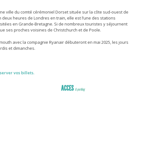
ne ville du comté cérémoniel Dorset située sur la côte sud-ouest de
on deux heures de Londres en train, elle est l’une des stations
visitées en Grande-Bretagne. Si de nombreux touristes y séjournent
i que ses proches voisines de Christchurch et de Poole.
mouth avec la compagnie Ryanair débuteront en mai 2025, les jours
ardis et dimanches.
erver vos billets.
ACCES
& parking
ER
ccès
éroport
R
sans ticket