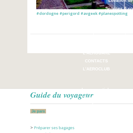
Location de
Services & c
#dordogne #perigord #avgeek #planespotting
Hôtels à pr
Bus
SkipTax : la détaxe, c’
L’AEROGARE
CONTACTS
L’AEROCLUB
Les essentiels
Guide du voyageur
Quoi de neuf ?
Dordogne Périgord Tourisme
Je pars
>
Préparer ses bagages