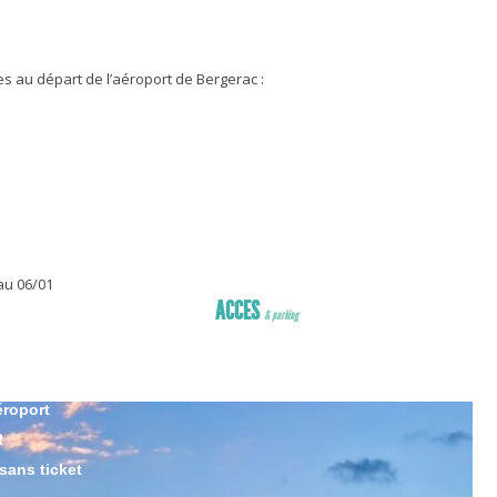
es au départ de l’aéroport de Bergerac :
au 06/01
ACCES
& parking
ER
ccès
éroport
R
sans ticket