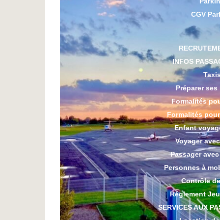
Parki
CGV Par
RECRUTEM
INFOS PASSA
Taxi
Préparer ses
Formalités po
Formalités pou
Enfant voyag
Voyager avec
Passager avec
Personnes à mobi
Contrôle de
Réglement Jeu
SERVICES AUX P