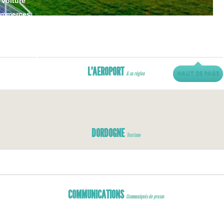
 voiture
ommerces
oximité
est dans la poche !
L’AEROPORT
HAUT DE PAGE
& sa région
DORDOGNE
Tourisme
COMMUNICATIONS
Communiqués de presse
Communiqués de presse