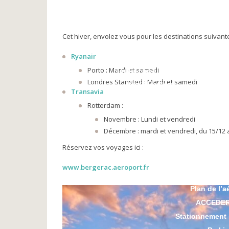
NOS PARTENAIRES
Compagnies aériennes
Agences de voyage
Cet hiver, envolez vous pour les destinations suivant
Vidéos
Ryanair
VOYAGER
Porto : Mardi et samedi
Toutes destinations
Londres Stansted : Mardi et samedi
Vols réguliers
Transavia
Vols vacances
Rotterdam :
Réservation
Novembre : Lundi et vendredi
VOLS PRIVES
Décembre : mardi et vendredi, du 15/12 
Réservez vos voyages ici :
SE REPER
www.bergerac.aeroport.fr
Plan d’a
Plan de l’a
ACCEDE
Stationnement 