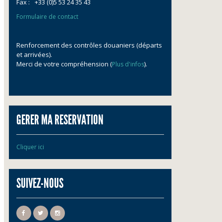
Fax :
+33 (0)5 53 24 35 43
Formulaire de contact
Renforcement des contrôles douaniers (départs
et arrivées).
Merci de votre compréhension (
).
Plus d'infos
GERER MA RESERVATION
Cliquer ici
SUIVEZ-NOUS