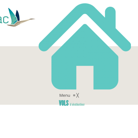
Menu
≡
╳
VOLS
& destinations