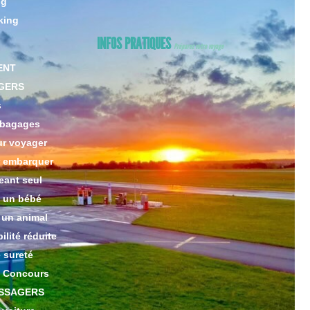
ng
king
INFOS PRATIQUES
Préparez votre voyage
ENT
GERS
s
 bagages
ur voyager
r embarquer
eant seul
 un bébé
 un animal
lité réduite
 sureté
 Concours
ASSAGERS