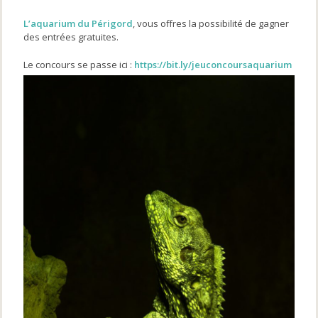
L’aquarium du Périgord
, vous offres la possibilité de gagner
des entrées gratuites.
Le concours se passe ici :
https://bit.ly/jeuconcoursaquarium