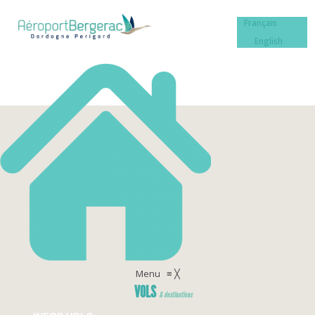
Français
English
Menu
≡
╳
VOLS
& destinations