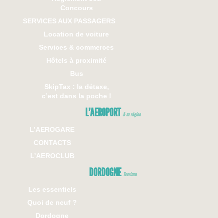
Concours
SERVICES AUX PASSAGERS
Location de voiture
Services & commerces
Hôtels à proximité
Bus
SkipTax : la détaxe,
c’est dans la poche !
L’AEROPORT
& sa région
L’AEROGARE
CONTACTS
L’AEROCLUB
DORDOGNE
Tourisme
Les essentiels
Quoi de neuf ?
Dordogne